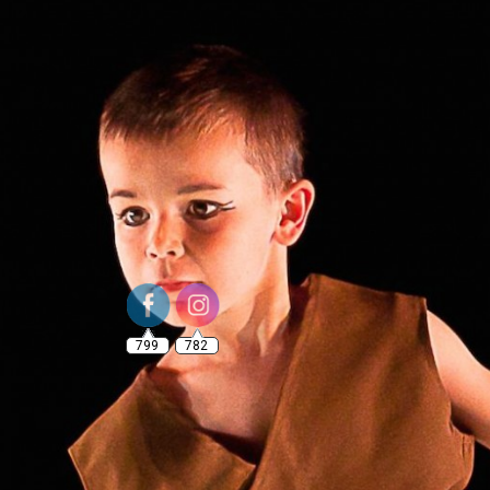
799
782