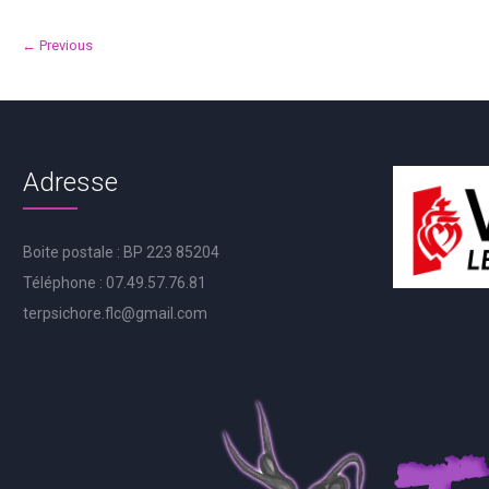
← Previous
Adresse
Boite postale : BP 223 85204
Téléphone : 07.49.57.76.81
terpsichore.flc@gmail.com