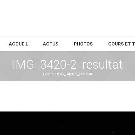
ACCUEIL
ACTUS
PHOTOS
COURS ET T
IMG_3420-2_resultat
Home
/
IMG_3420-2_resultat