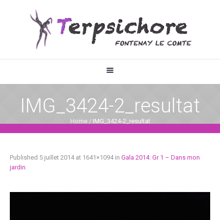
IMG_3424-2_resultat
Home
/
IMG_3424-2_resultat
Published
5 juillet 2014
at 1641×1094 in
Gala 2014: Gr 1 – Dans mon
jardin
.