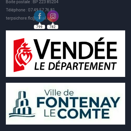
Boite postale : BP 223 85204
Téléphone : 07.49.57.76.81
terpsichore.flc@gmail.com
799
782