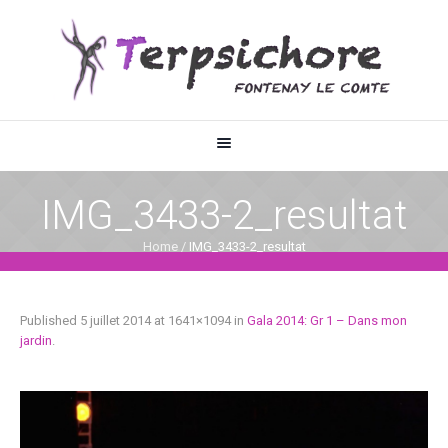
IMG_3433-2_resultat
Home
/
IMG_3433-2_resultat
Published
5 juillet 2014
at 1641×1094 in
Gala 2014: Gr 1 – Dans mon
jardin
.