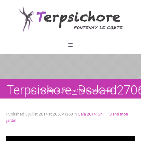
Terpsichore_DsJard270
Home
/
Terpsichore_DsJard270614_0658_resultat
Published
5 juillet 2014
at 2053×1368 in
Gala 2014: Gr 1 – Dans mon
jardin
.