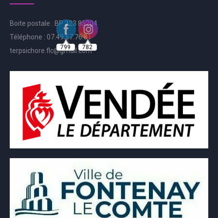
Boite postale : BP 223 85204
799
782
Téléphone : 07.49.57.76.81
terpsichore.flc@gmail.com