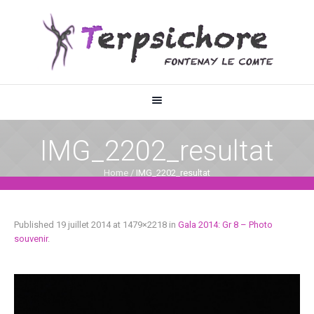
IMG_2202_resultat
Home
/
IMG_2202_resultat
Published
19 juillet 2014
at 1479×2218 in
Gala 2014: Gr 8 – Photo
souvenir
.