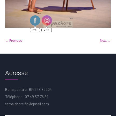
799
782
← Previous
Next →
Adresse
Boite postale : BP 223 85204
Téléphone : 07.49.57.76.81
terpsichore.flc@gmail.com