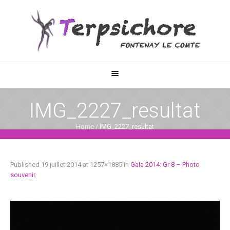
IMG_2227_resultat
Home
/
IMG_2227_resultat
Published
19 juillet 2014
at 1257×1885 in
Gala 2014: Gr 8 – Photo
souvenir
.