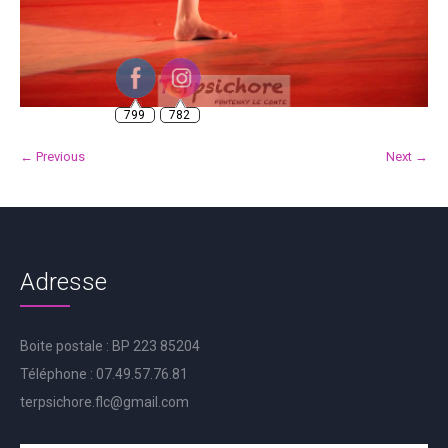
799
782
← Previous
Next →
Adresse
Boite postale : BP 223 85204
Téléphone : 07.49.57.76.81
terpsichore.flc@gmail.com