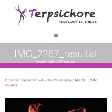
IMG_2257_resultat
Home
/
IMG_2257_resultat
Published
19 juillet 2014
at 2915×2258 in
Gala 2014: Gr 8 – Photo
souvenir
.