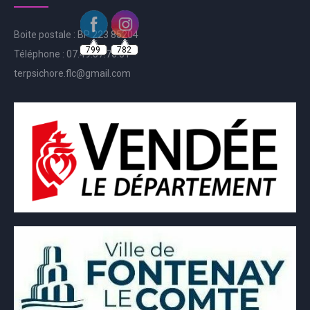
Boite postale : BP 223 85204
799
782
Téléphone : 07.49.57.76.81
terpsichore.flc@gmail.com