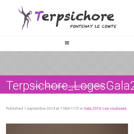
Terpsichore_LogesGala
Home
/
Terpsichore_LogesGala2014_0468
Published
1 septembre 2014
at 1760×1173 in
Gala 2014: Les coulisses
.