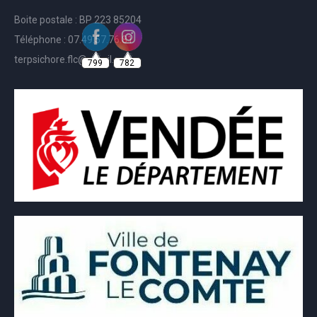
Boite postale : BP 223 85204
Téléphone : 07.49.57.76.81
799
782
terpsichore.flc@gmail.com