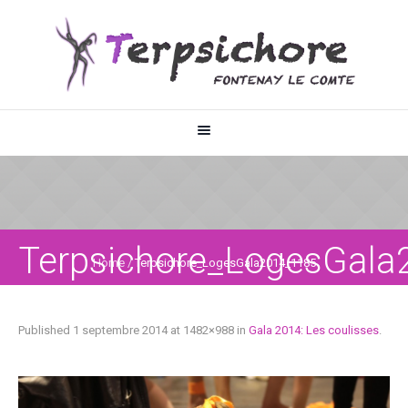
Terpsichore_LogesGala
Home
/
Terpsichore_LogesGala2014_1185
Published
1 septembre 2014
at 1482×988 in
Gala 2014: Les coulisses
.