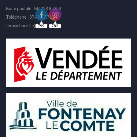
Boite postale : BP 223 85204
Téléphone : 07.49.57.76.81
799
782
terpsichore.flc@gmail.com