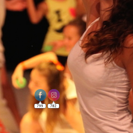
799
782