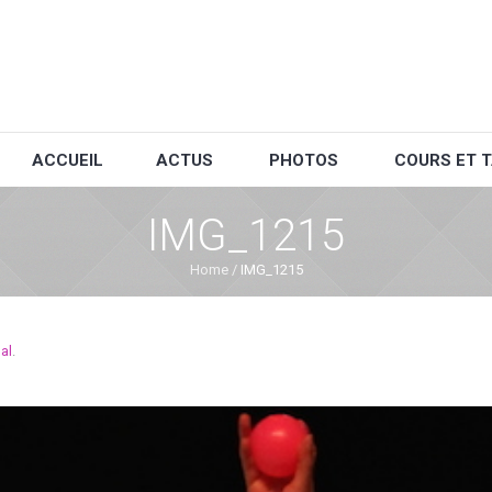
ACCUEIL
ACTUS
PHOTOS
COURS ET T
IMG_1215
Home
/
IMG_1215
al
.