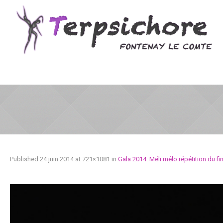
Published
24 juin 2014
at 721×1081 in
Gala 2014: Méli mélo répétition du fin