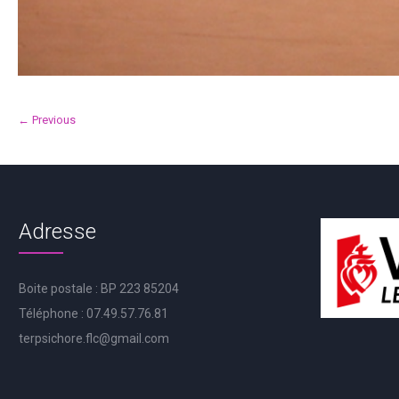
← Previous
Adresse
Boite postale : BP 223 85204
Téléphone : 07.49.57.76.81
terpsichore.flc@gmail.com