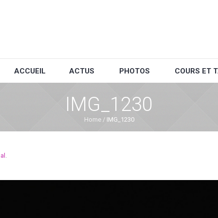
ACCUEIL
ACTUS
PHOTOS
COURS ET T
IMG_1230
Home
/
IMG_1230
al
.