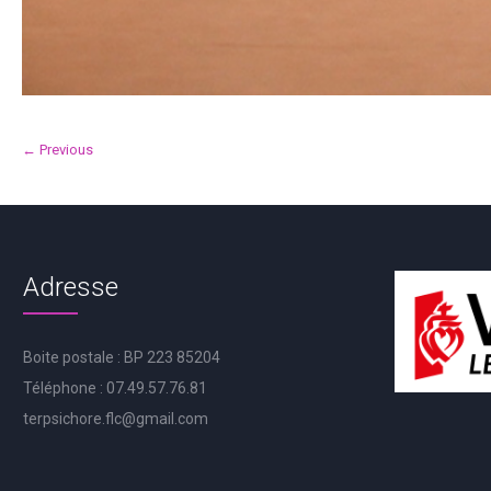
← Previous
Adresse
Boite postale : BP 223 85204
Téléphone : 07.49.57.76.81
terpsichore.flc@gmail.com