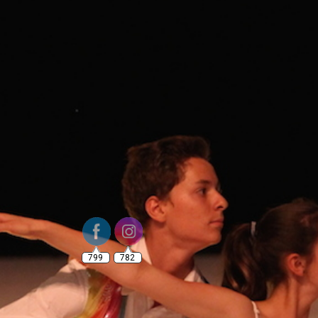
799
782