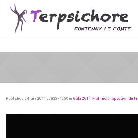
Published
24 juin 2014
at 833×1250 in
Gala 2014: Méli mélo répétition du fin