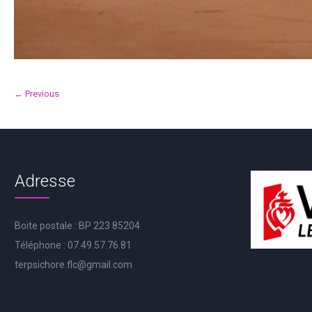
← Previous
Adresse
Boite postale : BP 223 85204
Téléphone : 07.49.57.76.81
terpsichore.flc@gmail.com