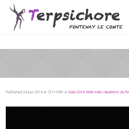
Published
24 juin 2014
at 721×1081 in
Gala 2014: Méli mélo répétition du fin