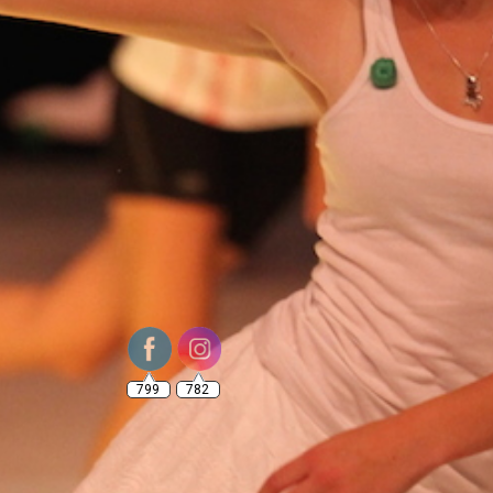
799
782