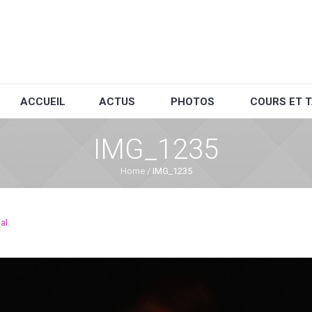
ACCUEIL
ACTUS
PHOTOS
COURS ET T
IMG_1235
Home
/
IMG_1235
al
.