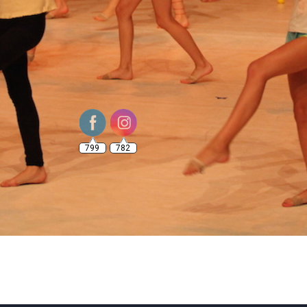
799
782