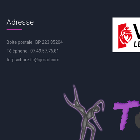
Adresse
Boite postale : BP 223 85204
Téléphone : 07.49.57.76.81
terpsichore.flc@gmail.com