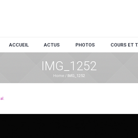
ACCUEIL
ACTUS
PHOTOS
COURS ET T
IMG_1252
Home
/
IMG_1252
al
.