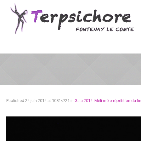
Published
24 juin 2014
at 1081×721 in
Gala 2014: Méli mélo répétition du fin