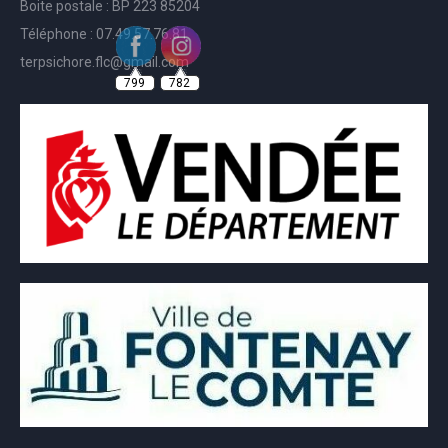
Boite postale : BP 223 85204
Téléphone : 07.49.57.76.81
799
782
terpsichore.flc@gmail.com