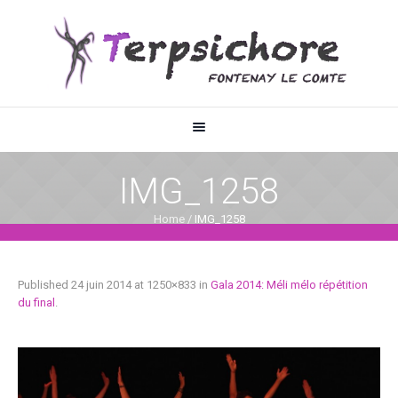
IMG_1258
Home
/
IMG_1258
Published
24 juin 2014
at 1250×833 in
Gala 2014: Méli mélo répétition
du final
.