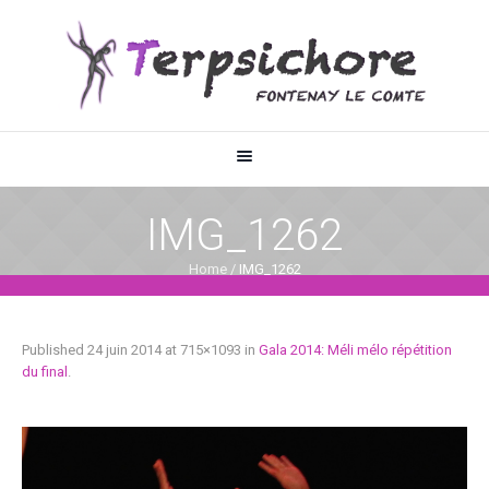
IMG_1262
Home
/
IMG_1262
Published
24 juin 2014
at 715×1093 in
Gala 2014: Méli mélo répétition
du final
.