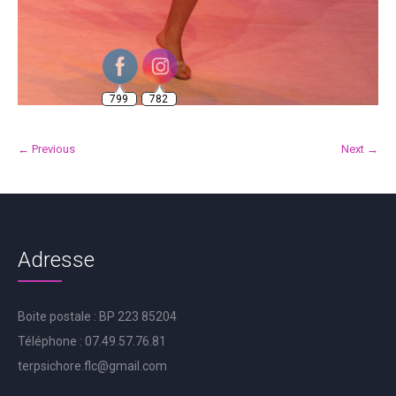
799
782
← Previous
Next →
Adresse
Boite postale : BP 223 85204
Téléphone : 07.49.57.76.81
terpsichore.flc@gmail.com