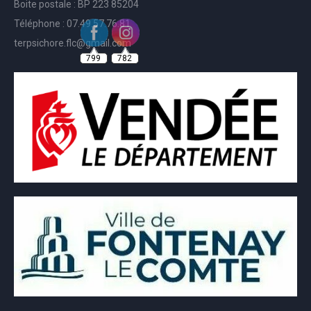
Boite postale : BP 223 85204
Téléphone : 07.49.57.76.81
terpsichore.flc@gmail.com
799
782