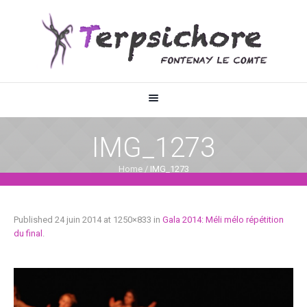
IMG_1273
Home
/
IMG_1273
Published
24 juin 2014
at 1250×833 in
Gala 2014: Méli mélo répétition
du final
.