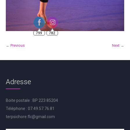
799
782
← Previous
Next →
Adresse
Boite postale : BP 223 85204
Téléphone : 07.49.57.76.81
terpsichore.flc@gmail.com