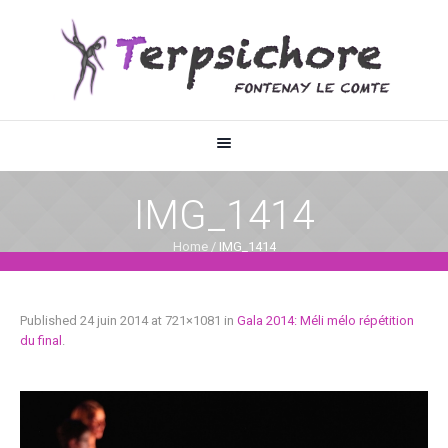
IMG_1414
Home
/
IMG_1414
Published
24 juin 2014
at 721×1081 in
Gala 2014: Méli mélo répétition
du final
.