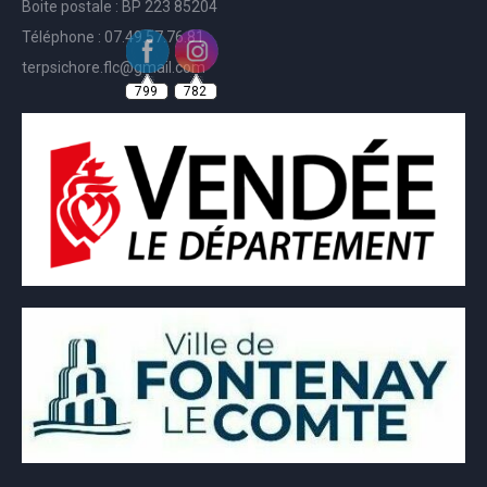
Boite postale : BP 223 85204
Téléphone : 07.49.57.76.81
799
782
terpsichore.flc@gmail.com