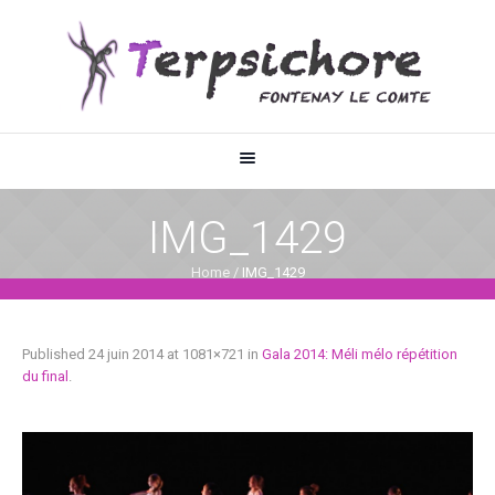
IMG_1429
Home
/
IMG_1429
Published
24 juin 2014
at 1081×721 in
Gala 2014: Méli mélo répétition
du final
.