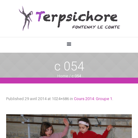
c 054
Home
/
c 054
Published
29 avril 2014
at 1024×686 in
Cours 2014: Groupe 1
.