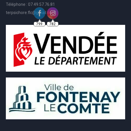
Téléphone : 07.49.57.76.81
terpsichore.flc@gmail.com
799
782