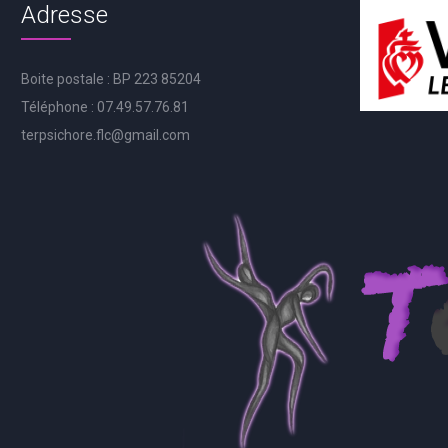
Adresse
Boite postale : BP 223 85204
Téléphone : 07.49.57.76.81
terpsichore.flc@gmail.com