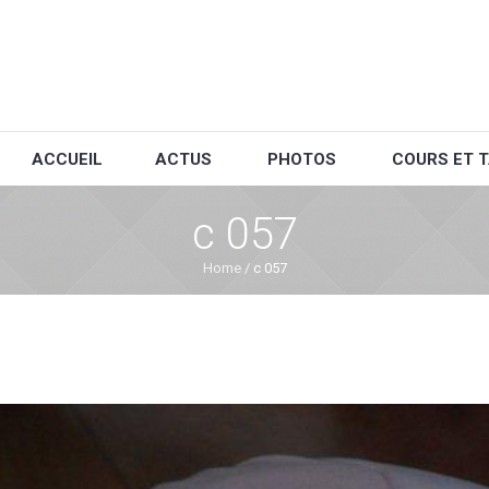
ACCUEIL
ACTUS
PHOTOS
COURS ET T
c 057
Home
/
c 057