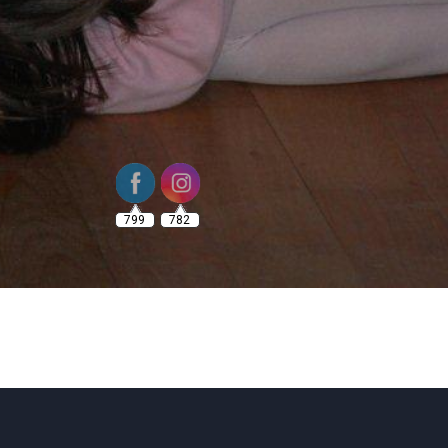
799
782