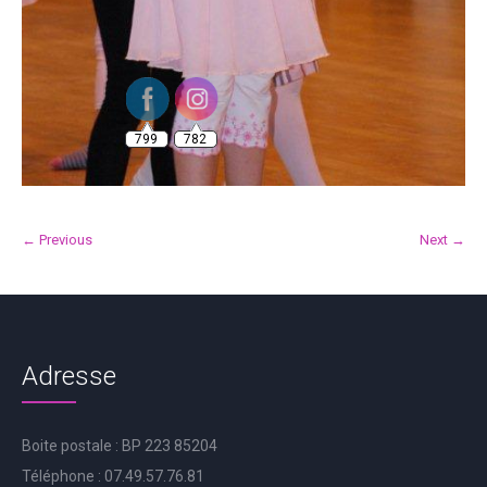
799
782
← Previous
Next →
Adresse
Boite postale : BP 223 85204
Téléphone : 07.49.57.76.81