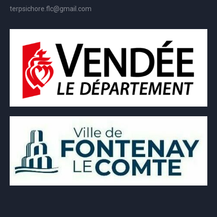
terpsichore.flc@gmail.com