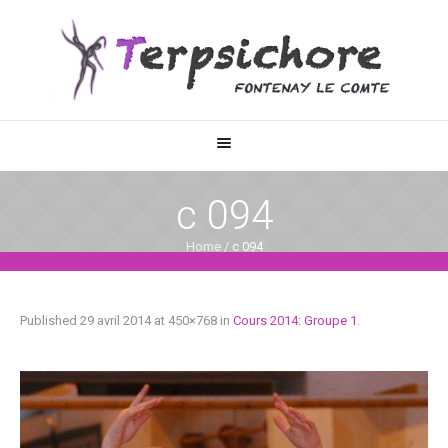
c 094
Home
/
c 094
Published
29 avril 2014
at 450×768 in
Cours 2014: Groupe 1
.