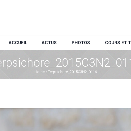
ACCUEIL
ACTUS
PHOTOS
COURS ET T
erpsichore_2015C3N2_01
Home
/
Terpsichore_2015C3N2_0116