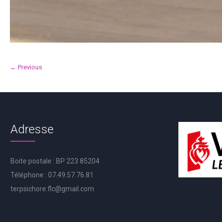
← Previous
Adresse
Boite postale : BP 223 85204
Téléphone : 07.49.57.76.81
terpsichore.flc@gmail.com