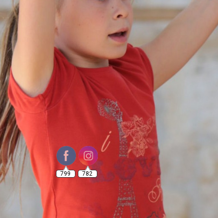
799
782