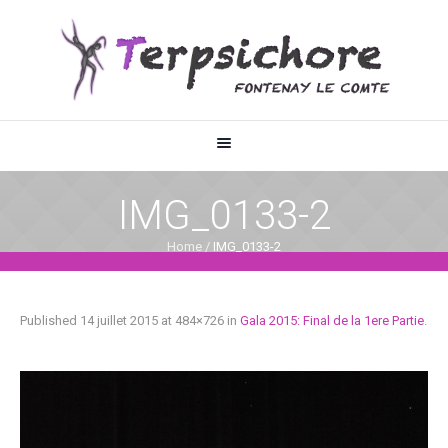
IMG_0133-2
Home
/
IMG_0133-2
Published
14 juillet 2015
at 484×726 in
Gala 2015: Final de la 1ere Partie
.