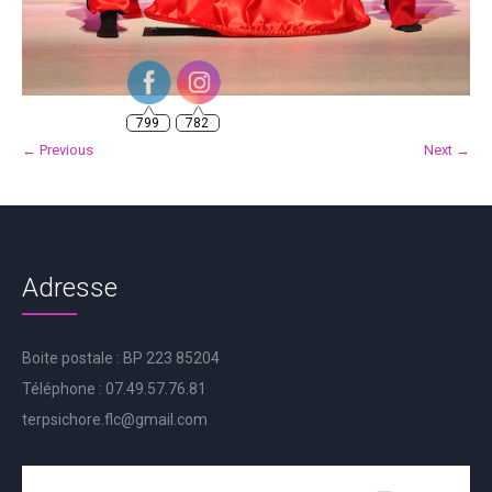
799
782
← Previous
Next →
Adresse
Boite postale : BP 223 85204
Téléphone : 07.49.57.76.81
terpsichore.flc@gmail.com