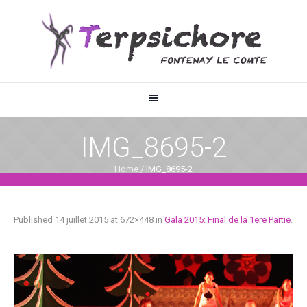
IMG_8695-2
Home
/
IMG_8695-2
Published
14 juillet 2015
at 672×448 in
Gala 2015: Final de la 1ere Partie
.