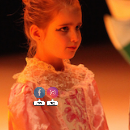
799
782