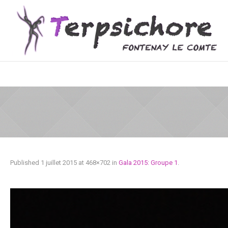
Published
1 juillet 2015
at 468×702 in
Gala 2015: Groupe 1
.