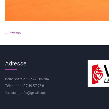
← Previous
Adresse
Boite postale : BP 223 85204
Téléphone : 07.49.57.76.81
terpsichore.flc@gmail.com