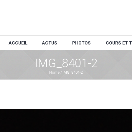
ACCUEIL
ACTUS
PHOTOS
COURS ET T
IMG_8401-2
Home
/
IMG_8401-2