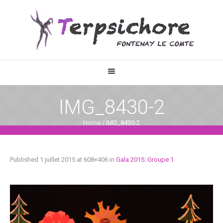
IMG_8430-2
Home
/
IMG_8430-2
Published
1 juillet 2015
at 608×406 in
Gala 2015: Groupe 1
.