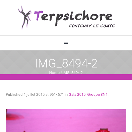
IMG_8494-2
Home
/
IMG_8494-2
Published
1 juillet 2015
at 961×571 in
Gala 2015: Groupe 3N1
.