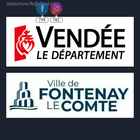
terpsichore.flc@gmail.com
799
782