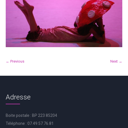
← Previous
Next →
Adresse
Boite postale : BP 223 85204
Téléphone : 07.49.57.76.81