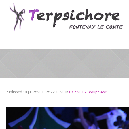
Published
13 juillet 2015
at 779×520 in
Gala 2015: Groupe 4N2
.