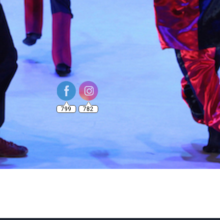
799
782