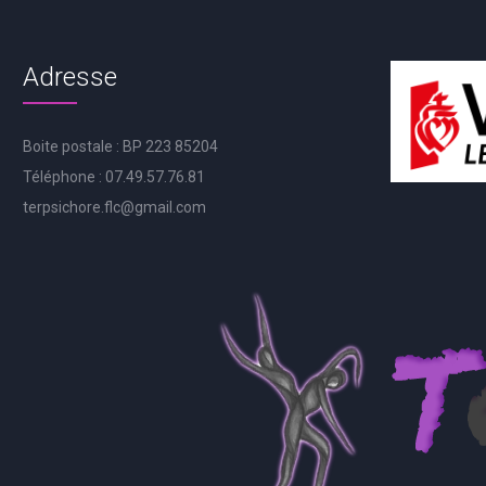
Adresse
Boite postale : BP 223 85204
Téléphone : 07.49.57.76.81
terpsichore.flc@gmail.com