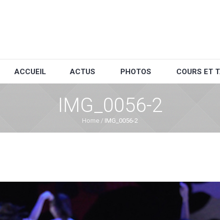
ACCUEIL
ACTUS
PHOTOS
COURS ET T
IMG_0056-2
Home
/
IMG_0056-2