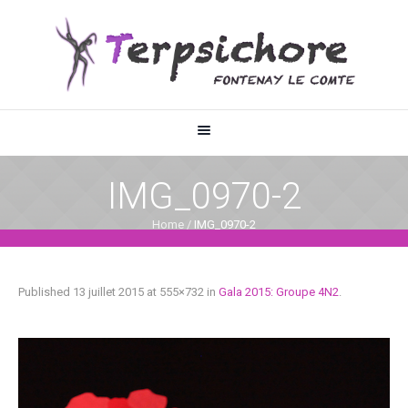
IMG_0970-2
Home
/
IMG_0970-2
Published
13 juillet 2015
at 555×732 in
Gala 2015: Groupe 4N2
.