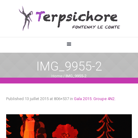
IMG_9955-2
Home
/
IMG_9955-2
Published
13 juillet 2015
at 806×537 in
Gala 2015: Groupe 4N2
.