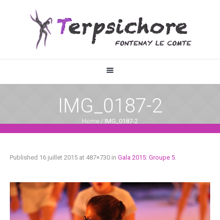
IMG_0187-2
Home
/
IMG_0187-2
Published
16 juillet 2015
at 487×730 in
Gala 2015: Groupe 5
.