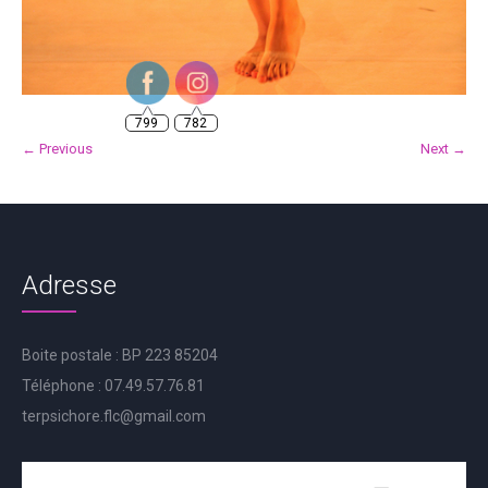
799
782
← Previous
Next →
Adresse
Boite postale : BP 223 85204
Téléphone : 07.49.57.76.81
terpsichore.flc@gmail.com