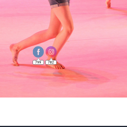
799
782