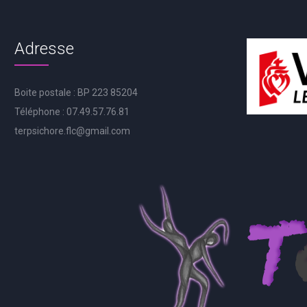
Adresse
Boite postale : BP 223 85204
Téléphone : 07.49.57.76.81
terpsichore.flc@gmail.com