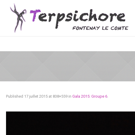
Published
17 juillet 2015
at 838×559 in
Gala 2015: Groupe 6
.