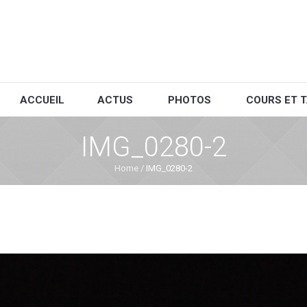
ACCUEIL
ACTUS
PHOTOS
COURS ET T
IMG_0280-2
Home
/
IMG_0280-2