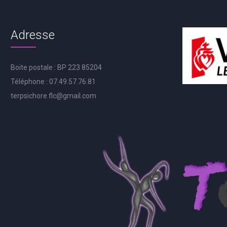
Adresse
Boite postale : BP 223 85204
Téléphone : 07.49.57.76.81
terpsichore.flc@gmail.com