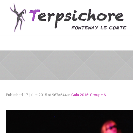
Published
17 juillet 2015
at 967×644 in
Gala 2015: Groupe 6
.