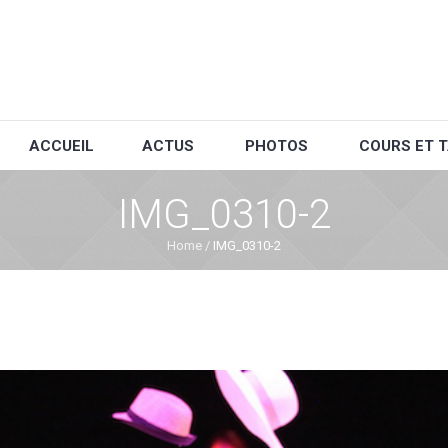
ACCUEIL
ACTUS
PHOTOS
COURS ET T
IMG_0310-2
Home
/
IMG_0310-2