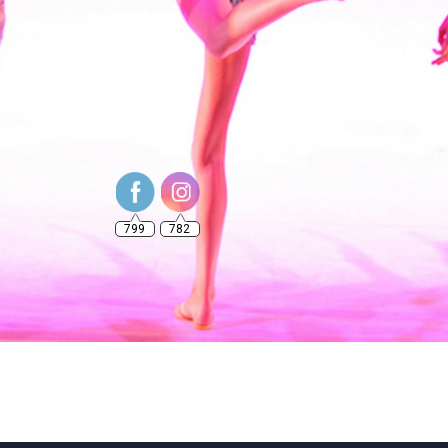
799
782