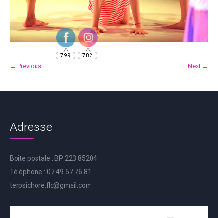
799
782
← Previous
Next →
Adresse
Boite postale : BP 223 85204
Téléphone : 07.49.57.76.81
terpsichore.flc@gmail.com