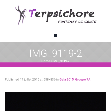
IMG_9119-2
Home
/
IMG_9119-2
Published
17 juillet 2015
at 558×836 in
Gala 2015: Groupe 7A
.