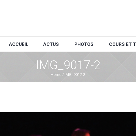
ACCUEIL
ACTUS
PHOTOS
COURS ET T
IMG_9017-2
Home
/
IMG_9017-2