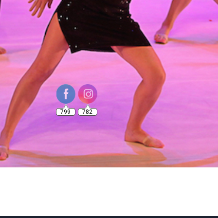
799
782