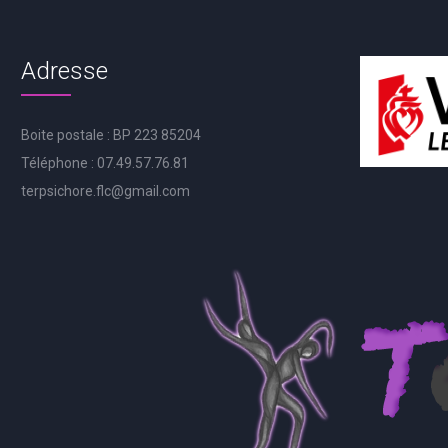
Adresse
Boite postale : BP 223 85204
Téléphone : 07.49.57.76.81
terpsichore.flc@gmail.com