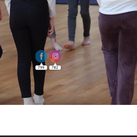
799
782