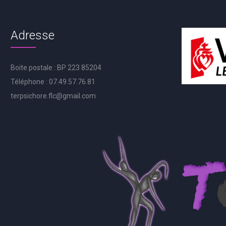
Adresse
Boite postale : BP 223 85204
Téléphone : 07.49.57.76.81
terpsichore.flc@gmail.com