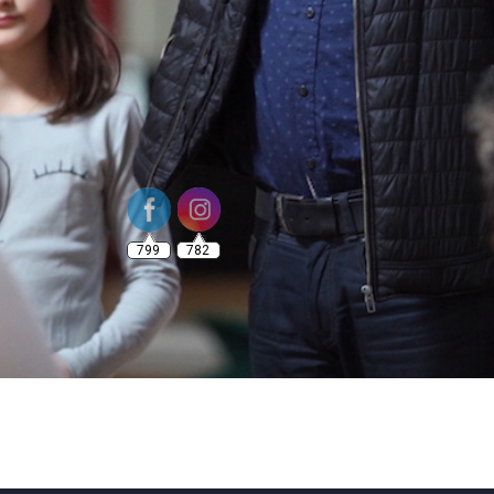
799
782