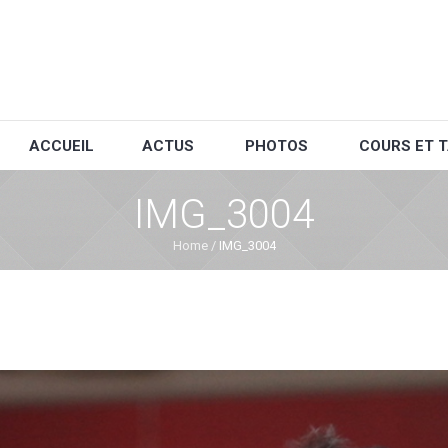
ACCUEIL
ACTUS
PHOTOS
COURS ET T
IMG_3004
Home
/
IMG_3004