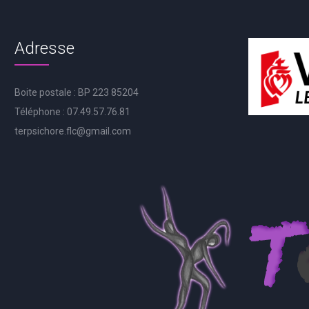
Adresse
Boite postale : BP 223 85204
Téléphone : 07.49.57.76.81
terpsichore.flc@gmail.com