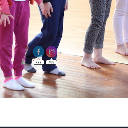
799
782