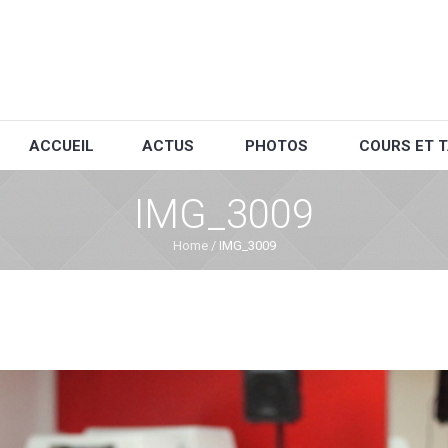
ACCUEIL
ACTUS
PHOTOS
COURS ET T
IMG_3009
Home
/
IMG_3009