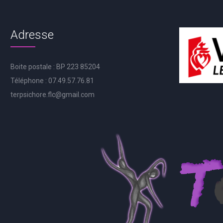
Adresse
Boite postale : BP 223 85204
Téléphone : 07.49.57.76.81
terpsichore.flc@gmail.com