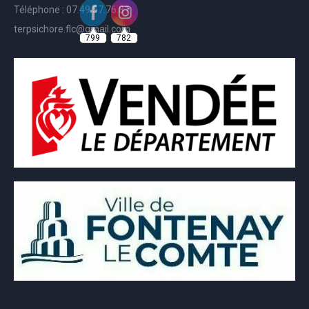
Téléphone : 07.49.57.76.81
799
782
terpsichore.flc@gmail.com