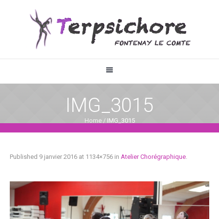
IMG_3015
Home
/
IMG_3015
Published
9 janvier 2016
at 1134×756 in
Atelier Chorégraphique
.