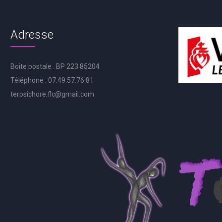
Adresse
Boite postale : BP 223 85204
Téléphone : 07.49.57.76.81
terpsichore.flc@gmail.com