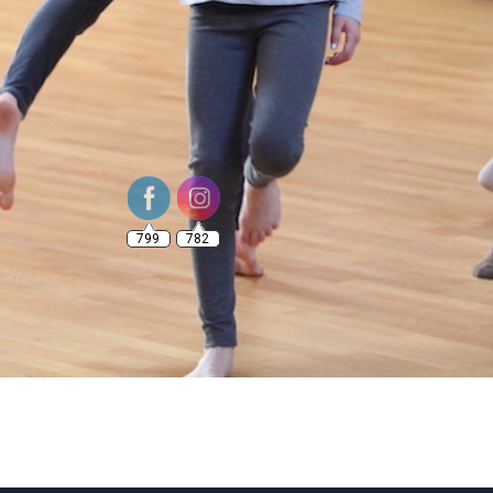
799
782