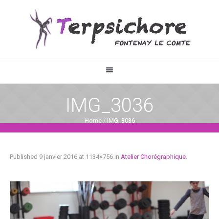
IMG_3036
Home
/
IMG_3036
Published
9 janvier 2016
at 1134×756 in
Atelier Chorégraphique
.