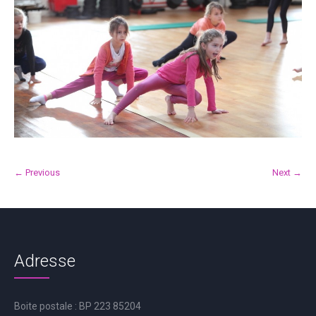
← Previous
Next →
Adresse
Boite postale : BP 223 85204