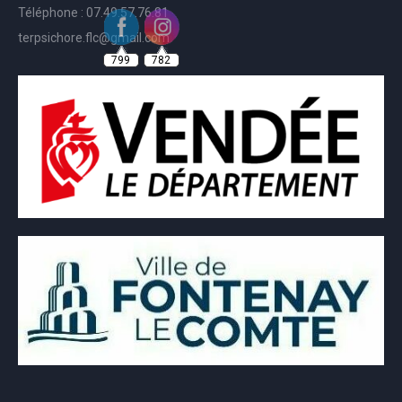
Téléphone : 07.49.57.76.81
terpsichore.flc@gmail.com
799
782