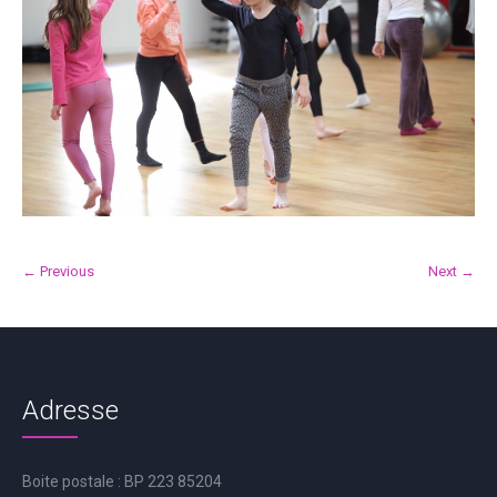
← Previous
Next →
Adresse
Boite postale : BP 223 85204