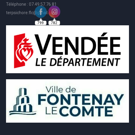
Téléphone : 07.49.57.76.81
terpsichore.flc@gmail.com
799
782