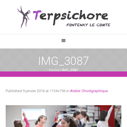
IMG_3087
Home
/
IMG_3087
Published
9 janvier 2016
at 1134×756 in
Atelier Chorégraphique
.