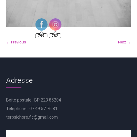
799
782
← Previous
Next →
Adresse
Boite postale : BP 223 85204
Téléphone : 07.49.57.76.81
terpsichore.flc@gmail.com