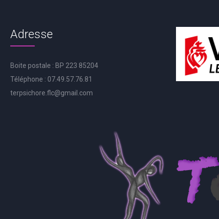
Adresse
Boite postale : BP 223 85204
Téléphone : 07.49.57.76.81
terpsichore.flc@gmail.com