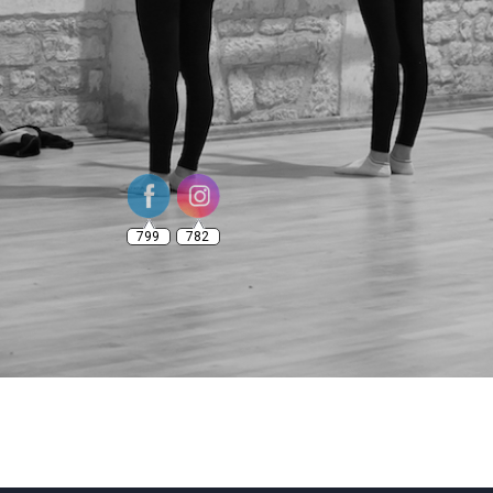
799
782