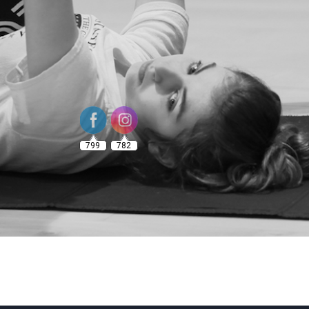
799
782