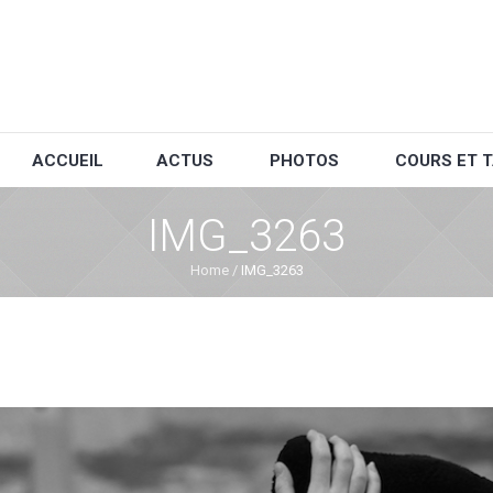
ACCUEIL
ACTUS
PHOTOS
COURS ET T
IMG_3263
Home
/
IMG_3263