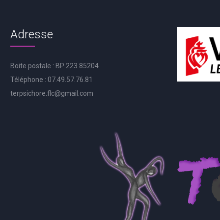
Adresse
Boite postale : BP 223 85204
Téléphone : 07.49.57.76.81
terpsichore.flc@gmail.com