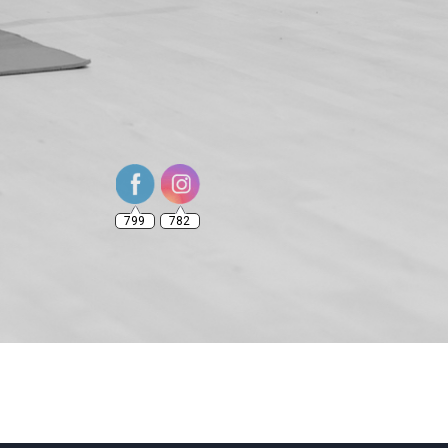
799
782