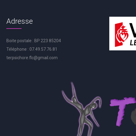
Adresse
Boite postale : BP 223 85204
Téléphone : 07.49.57.76.81
terpsichore.flc@gmail.com