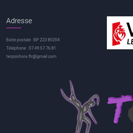
Adresse
Boite postale : BP 223 85204
Téléphone : 07.49.57.76.81
terpsichore.flc@gmail.com