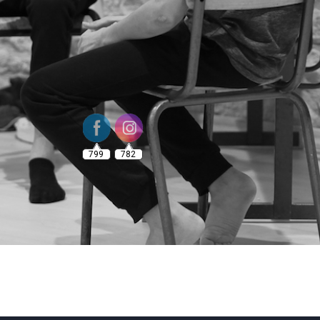
799
782