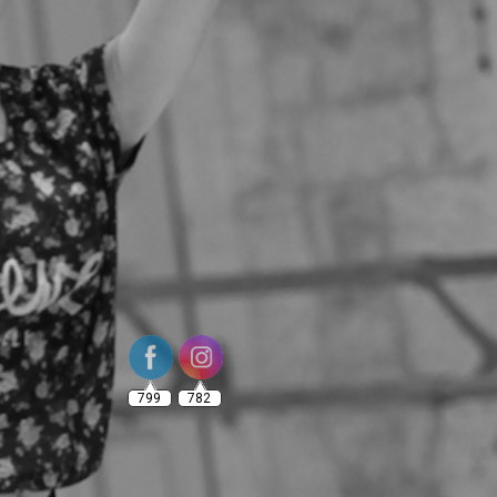
799
782