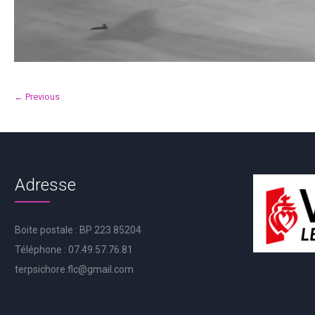
← Previous
Adresse
Boite postale : BP 223 85204
Téléphone : 07.49.57.76.81
terpsichore.flc@gmail.com