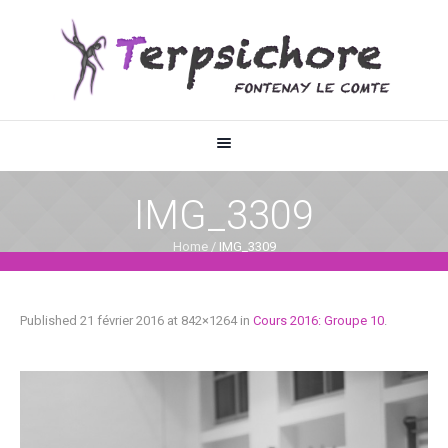
IMG_3309
Home
/
IMG_3309
Published
21 février 2016
at 842×1264 in
Cours 2016: Groupe 10
.