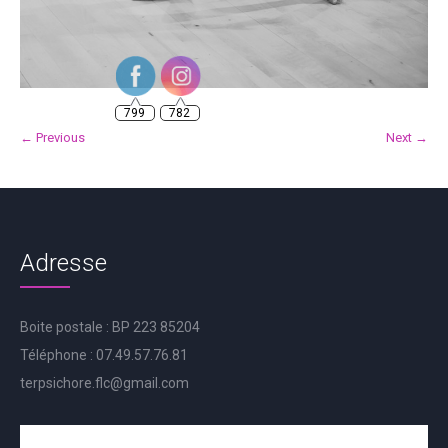
799
782
← Previous
Next →
Adresse
Boite postale : BP 223 85204
Téléphone : 07.49.57.76.81
terpsichore.flc@gmail.com