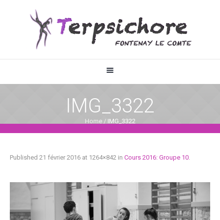
IMG_3322
Home
/
IMG_3322
Published
21 février 2016
at 1264×842 in
Cours 2016: Groupe 10
.